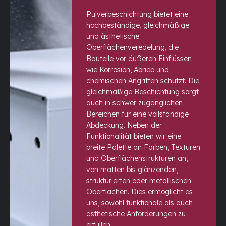
Pulverbeschichtung bietet eine
hochbeständige, gleichmäßige
und ästhetische
Oberflächenveredelung, die
Bauteile vor äußeren Einflüssen
wie Korrosion, Abrieb und
chemischen Angriffen schützt. Die
gleichmäßige Beschichtung sorgt
auch in schwer zugänglichen
Bereichen für eine vollständige
Abdeckung. Neben der
Funktionalität bieten wir eine
breite Palette an Farben, Texturen
und Oberflächenstrukturen an,
von matten bis glänzenden,
strukturierten oder metallischen
Oberflächen. Dies ermöglicht es
uns, sowohl funktionale als auch
ästhetische Anforderungen zu
erfüllen.